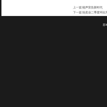
上一篇
:
槌声宣告新时代
下一篇
:
拍卖业二季度环比升
苏I